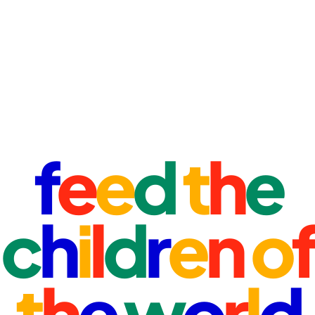
f
e
e
d
t
h
e
c
h
i
l
d
r
e
n
o
f
t
h
e
w
o
r
l
d